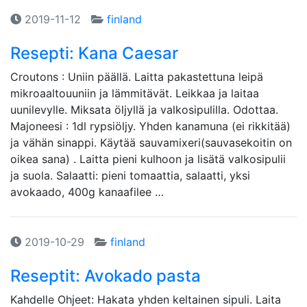
2019-11-12
finland
Resepti: Kana Caesar
Croutons : Uniin päällä. Laitta pakastettuna leipä
mikroaaltouuniin ja lämmitävät. Leikkaa ja laitaa
uunilevylle. Miksata öljyllä ja valkosipulilla. Odottaa.
Majoneesi : 1dl rypsiöljy. Yhden kanamuna (ei rikkitää)
ja vähän sinappi. Käytää sauvamixeri(sauvasekoitin on
oikea sana) . Laitta pieni kulhoon ja lisätä valkosipulii
ja suola. Salaatti: pieni tomaattia, salaatti, yksi
avokaado, 400g kanaafilee …
2019-10-29
finland
Reseptit: Avokado pasta
Kahdelle Ohjeet: Hakata yhden keltainen sipuli. Laita