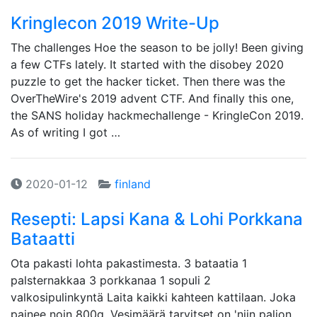
Kringlecon 2019 Write-Up
The challenges Hoe the season to be jolly! Been giving
a few CTFs lately. It started with the disobey 2020
puzzle to get the hacker ticket. Then there was the
OverTheWire's 2019 advent CTF. And finally this one,
the SANS holiday hackmechallenge - KringleCon 2019.
As of writing I got …
2020-01-12
finland
Resepti: Lapsi Kana & Lohi Porkkana
Bataatti
Ota pakasti lohta pakastimesta. 3 bataatia 1
palsternakkaa 3 porkkanaa 1 sopuli 2
valkosipulinkyntä Laita kaikki kahteen kattilaan. Joka
painee noin 800g. Vesimäärä tarvitset on 'niin paljon