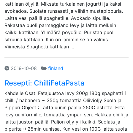
kattilaan öljyllä. Miksata turkalainen jogurtti ja kaksi
avokadoa. Suolata runsaasti ja vähän mustapippuria.
Laitta vesi päällä spaghetille. Avokado sipulille.
Rakastaa puoli parmeggiano levy ja laitta melkein
kaikki kattilaan. Ylimäärä pöydälle. Puristaa puoli
sitruuna kattilaan. Kun on lämmin se on valmis.
Viimeistä Spaghetti kattilaan …
2019-10-08
finland
Resepti: ChilliFetaPasta
Kahdelle Osat: Fetajuustoa levy 200g 180g spaghetti 1
chilli / habanero ~ 350g tomaattia Oliiviöljy Suola ja
Pippuri Ohjeet : Laitta uunin päällä 250C astetta. Feta
levy uuniformille, tomaattia ympäri sen. Hakkaa chilli ja
laitta juuston päällä. Paljon öljy yli kaikki. Suolata ja
pipurita :) 25min uunissa. Kun vesi on 100C laitta suola