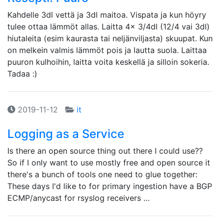
Kahdelle 3dl vettä ja 3dl maitoa. Vispata ja kun höyry
tulee ottaa lämmöt allas. Laitta 4x 3/4dl (12/4 vai 3dl)
hiutaleita (esim kaurasta tai neljänviljasta) skuupat. Kun
on melkein valmis lämmöt pois ja lautta suola. Laittaa
puuron kulhoihin, laitta voita keskellä ja silloin sokeria.
Tadaa :)
2019-11-12
it
Logging as a Service
Is there an open source thing out there I could use??
So if I only want to use mostly free and open source it
there's a bunch of tools one need to glue together:
These days I'd like to for primary ingestion have a BGP
ECMP/anycast for rsyslog receivers …