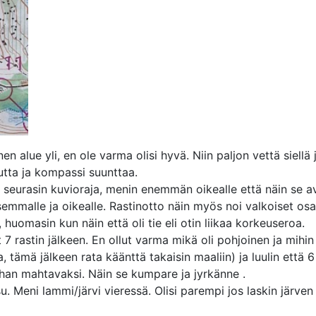
n alue yli, en ole varma olisi hyvä. Niin paljon vettä siellä 
utta ja kompassi suunttaa.
, seurasin kuvioraja, menin enemmän oikealle että näin se avo
semmalle ja oikealle. Rastinotto näin myös noi valkoiset osa
, huomasin kun näin että oli tie eli otin liikaa korkeuseroa.
t 7 rastin jälkeen. En ollut varma mikä oli pohjoinen ja mihi
la, tämä jälkeen rata käänttä takaisin maaliin) ja luulin että 
i ihan mahtavaksi. Näin se kumpare ja jyrkänne .
ksu. Meni lammi/järvi vieressä. Olisi parempi jos laskin järv