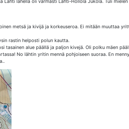
 Lahti lähellä oli varmasti Lahti-Hollola Jukola. Tuli miele
oinen metsä ja kivijä ja korkeuseroa. Ei mitään muuttaa yritt
ysin rastin helposti polun kautta.
si tasainen alue päällä ja paljon kivejä. Oli polku mäen pääll
tassa! No lähtin yritin mennä pohjoiseen suoraa. En mennyt. 
a..