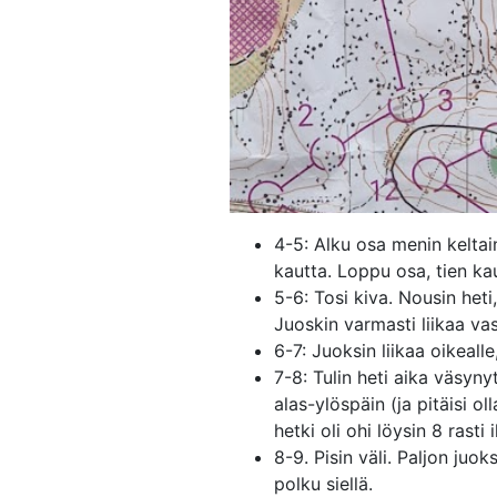
4-5: Alku osa menin keltaine
kautta. Loppu osa, tien ka
5-6: Tosi kiva. Nousin heti
Juoskin varmasti liikaa va
6-7: Juoksin liikaa oikealle
7-8: Tulin heti aika väsyny
alas-ylöspäin (ja pitäisi ol
hetki oli ohi löysin 8 rast
8-9. Pisin väli. Paljon juo
polku siellä.