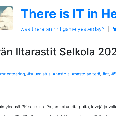
There is IT in H
was there an nhl game yesterday?
|
än Iltarastit Selkola 20
#orienteering
,
#suunnistus
,
#nastola
,
#nastolan terä
,
#nt
,
#
in yleensä PK seudulla. Paljon katuneitä puita, kivejä ja val