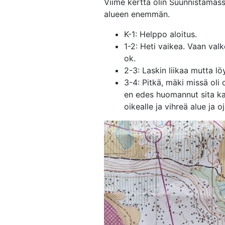
Viime kertta olin Suunnistamassa
alueen enemmän.
K-1: Helppo aloitus.
1-2: Heti vaikea. Vaan valk
ok.
2-3: Laskin liikaa mutta lö
3-4: Pitkä, mäki missä oli o
en edes huomannut sita kar
oikealle ja vihreä alue ja oj