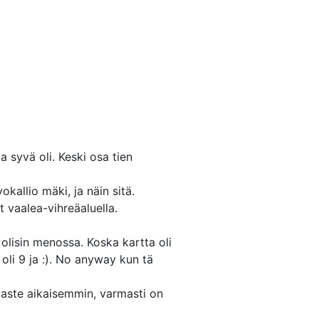
ja syvä oli. Keski osa tien
kallio mäki, ja näin sitä.
t vaalea-vihreäaluella.
n olisin menossa. Koska kartta oli
6 oli 9 ja :). No anyway kun tä
en aste aikaisemmin, varmasti on