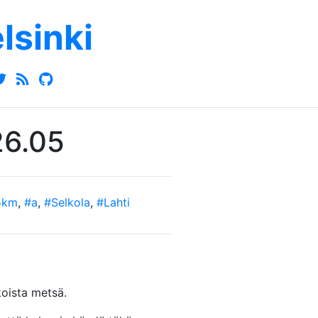
elsinki
26.05
5km
,
#a
,
#Selkola
,
#Lahti
koista metsä.