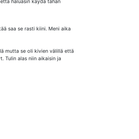
n että haluasin käydä tähän
ää saa se rasti kiini. Meni aika
ä mutta se oli kivien välillä että
Tulin alas niin aikaisin ja