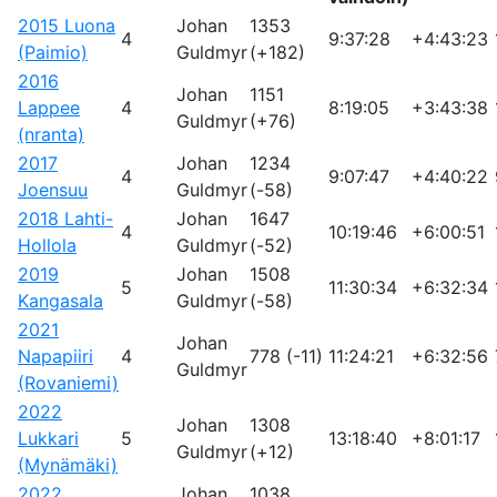
2015 Luona
Johan
1353
4
9:37:28
+4:43:23
(Paimio)
Guldmyr
(+182)
2016
Johan
1151
Lappee
4
8:19:05
+3:43:38
Guldmyr
(+76)
(nranta)
2017
Johan
1234
4
9:07:47
+4:40:22
Joensuu
Guldmyr
(-58)
2018 Lahti-
Johan
1647
4
10:19:46
+6:00:51
Hollola
Guldmyr
(-52)
2019
Johan
1508
5
11:30:34
+6:32:34
Kangasala
Guldmyr
(-58)
2021
Johan
Napapiiri
4
778 (-11)
11:24:21
+6:32:56
Guldmyr
(Rovaniemi)
2022
Johan
1308
Lukkari
5
13:18:40
+8:01:17
Guldmyr
(+12)
(Mynämäki)
2022
Johan
1038