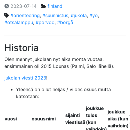
2023-07-14
finland
#orienteering
,
#suunnistus
,
#jukola
,
#yö
,
#otsalamppu
,
#porvoo
,
#borgå
Historia
Olen mennyt jukolaan nyt aika monta vuotaa,
ensimmäinen oli 2015 Lounas (Paimi, Salo lähellä).
jukolan viesti 2023
!
Yleensä on ollut neljäs / viides osuus mutta
katsotaan:
joukkue
joukkue
sijainti
tulos
vuosi
osuus
nimi
aika (kun
viestissä
(kun
vaihdoin)
vaihdoin)