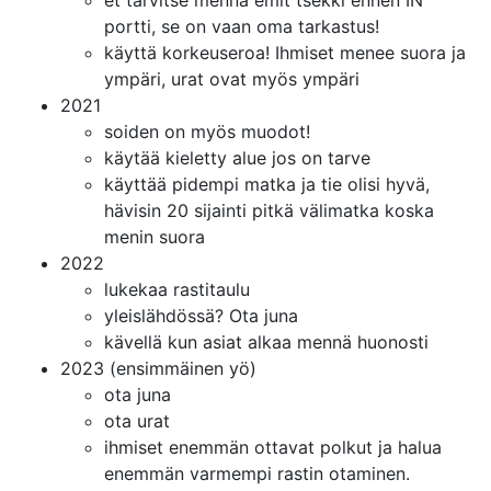
et tarvitse mennä emit tsekki ennen IN
portti, se on vaan oma tarkastus!
käyttä korkeuseroa! Ihmiset menee suora ja
ympäri, urat ovat myös ympäri
2021
soiden on myös muodot!
käytää kieletty alue jos on tarve
käyttää pidempi matka ja tie olisi hyvä,
hävisin 20 sijainti pitkä välimatka koska
menin suora
2022
lukekaa rastitaulu
yleislähdössä? Ota juna
kävellä kun asiat alkaa mennä huonosti
2023 (ensimmäinen yö)
ota juna
ota urat
ihmiset enemmän ottavat polkut ja halua
enemmän varmempi rastin otaminen.