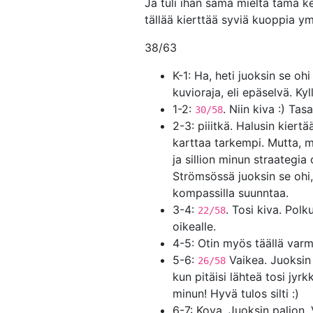
Ja tuli ihan sama mieltä tämä k
tällää kierttää syviä kuoppia ym
38/63
K-1: Ha, heti juoksin se oh
kuvioraja, eli epäselvä. Kyl
1-2:
. Niin kiva :) Ta
30/58
2-3: piiitkä. Halusin kier
karttaa tarkempi. Mutta, mi
ja sillion minun straategia
Strömsössä juoksin se ohi, 
kompassilla suunntaa.
3-4:
. Tosi kiva. Pol
22/58
oikealle.
4-5: Otin myös täällä var
5-6:
Vaikea. Juoksin 
26/58
kun pitäisi lähteä tosi jyr
minun! Hyvä tulos silti :)
6-7: Kova. Juoksin paljon. V