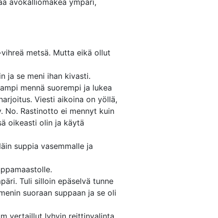
tää avokalliomäkeä ympäri,
-vihreä metsä. Mutta eikä ollut
n ja se meni ihan kivasti.
peampi mennä suorempi ja lukea
rjoitus. Viesti aikoina on yöllä,
ay. No. Rastinotto ei mennyt kuin
ä oikeasti olin ja käytä
 Näin suppia vasemmalle ja
uppamaastolle.
äri. Tuli silloin epäselvä tunne
un menin suoraan suppaan ja se oli
 vertaillut lyhyin reittinvalinta.