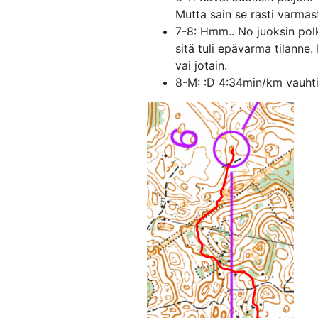
Mutta sain se rasti varmast
7-8: Hmm.. No juoksin polku
sitä tuli epävarma tilanne. 
vai jotain.
8-M: :D 4:34min/km vauht