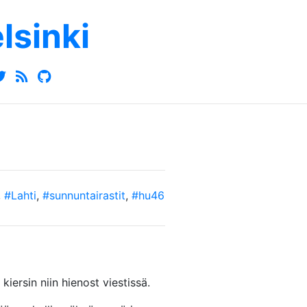
elsinki
,
#Lahti
,
#sunnuntairastit
,
#hu46
kiersin niin hienost viestissä.