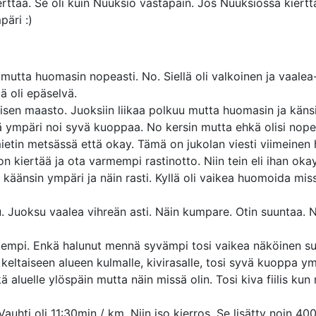
erttaa. Se oli kuin Nuuksio vastapäin. Jos Nuuksiossa kiert
päri :)
i mutta huomasin nopeasti. No. Siellä oli valkoinen ja vaalea
lä oli epäselvä.
saisen maasto. Juoksiin liikaa polkuu mutta huomasin ja känsi
tää ympäri noi syvä kuoppaa. No kersin mutta ehkä olisi no
etin metsässä että okay. Tämä on jukolan viesti viimeinen ha
 on kiertää ja ota varmempi rastinotto. Niin tein eli ihan ok
käänsin ympäri ja näin rasti. Kyllä oli vaikea huomoida miss
ku. Juoksu vaalea vihreän asti. Näin kumpare. Otin suuntaa.
mempi. Enkä halunut mennä syvämpi tosi vaikea näköinen s
keltaiseen alueen kulmalle, kivirasalle, tosi syvä kuoppa ymp
kkä aluelle ylöspäin mutta näin missä olin. Tosi kiva fiilis k
auhti oli 11:30min / km. Niin iso kierros. Se lisätty noin 400m