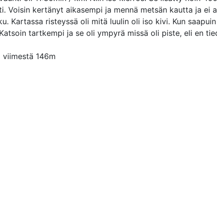
i. Voisin kertänyt aikasempi ja mennä metsän kautta ja ei alas
. Kartassa risteyssä oli mitä luulin oli iso kivi. Kun saapui
Katsoin tartkempi ja se oli ympyrä missä oli piste, eli en tie
i viimestä 146m