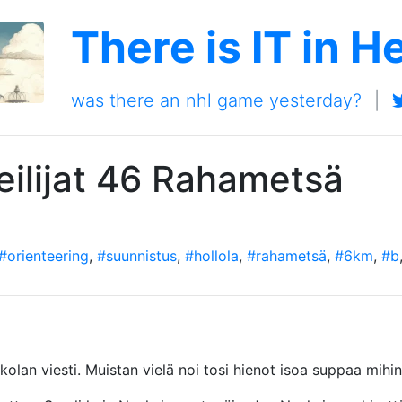
There is IT in H
was there an nhl game yesterday?
|
eilijat 46 Rahametsä
#orienteering
,
#suunnistus
,
#hollola
,
#rahametsä
,
#6km
,
#b
kolan viesti. Muistan vielä noi tosi hienot isoa suppaa mihin 